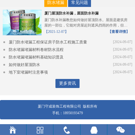
防水堵漏
常见问题
厦门屋顶防水补漏，屋面防水补漏
厦门防水补漏教您如何做好屋顶防水。屋面是建筑房
屋的一部位，它能对房屋起到遮风挡雨的作用，但长
期抵抗风雨的...
【2021-12-07】
【查看详情】
厦门防水堵漏工程保证房子防水工程施工质量
[2024-09-07]
防水堵漏堵漏材料卷材防水流程
[2024-09-07]
防水堵漏堵漏材料基础知识普及
[2024-09-07]
如何做好屋顶防水
[2024-09-07]
地下室堵漏时注意事项
[2024-09-07]
更多资讯
厦门守成装饰工程有限公司 版权所有
手机：
18950193479