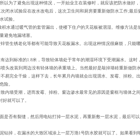
所以为了避免出现这种情况，一开始业主在装修时，就应该把防水做好，
二次闭水试验应在改水改电后，这次卫生间和厨房要重新做防水工作;最后
水试验。
导致积水通过暖气管的套管漏出，使楼下住户的天花板被洇湿。维修方法是
量避免地漏堵塞。
、镀锌管生锈老化等都有可能导致天花板漏水。出现这种情况很麻烦，只能
没有达到标准的1.8米，导致轻体墙处于常年的潮湿环境下受潮漏水。这时
浴喷头改装到周边没有轻体墙的承重墙上。当然最好是敲掉墙砖重新做防
水后不易完全干燥，这样下去，长年累月内墙就会出现洇水、发霉、掉粉。
危险。
，导致内墙受潮，进而发霉、掉粉。窗边渗水最常见的原因是窗框与墙体之
封好就可以了。
面是否有裂缝，然后用电钻打掉一层水泥，再重新敷一层水泥，最后可以
泥钻掉，在漏水的大致区域涂上一层万渤1号防水胶就可以了。如果看到