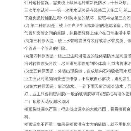
针对这种情况，需要楼上敲掉地砖重新做防水，十分麻烦。
三次闭水试验——第一次闭水试验是在装修工人施工前;第
了避免瓷砖铺贴过程中对防水层的破坏，应该再做第三次闭
(2) 第二种原因是：楼上住户卫生间或厨房的地漏堵塞，
气管和套管之间的空隙，并且提醒楼上住户在日常生活中尽
(3)第三种原因是：楼上水管暗管没有装好或者水管劣质
个管道一个管道的排除。
(4)第四种原因是：楼上卫生间淋浴区的轻体墙防水层高度
浴时转换喷头角度，尽量避免水喷射到轻体墙上;或者将淋
(5)第五种原因是：外墙出现裂缝，造成墙内石棉吸收雨
业主应及时通知物业进行维修，不应该自己解决，避免发生
(6)第六种原因是：窗边渗水。一到下雨天窗边就会渗水
好，业主只要用密封胶(一般的玻璃胶即可)把窗框与墙体密
二）顶楼天花板漏水原因
楼顶裂缝漏水严重：得先找出漏水的大致范围，看看楼顶台
料。
楼顶漏水不严重：如果是楼顶没有太大的缝隙，就不用把水