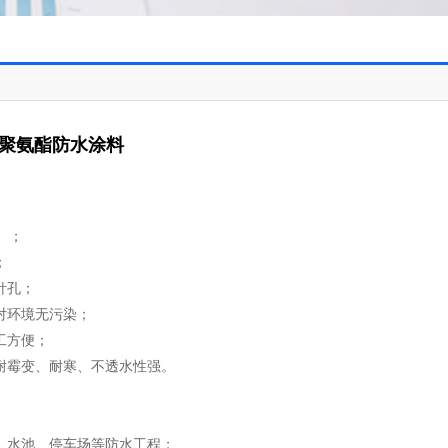
分聚氨酯防水涂料
a）；
；
针孔；
对环境无污染；
工方便；
耐霉变、耐寒、不透水性强。
、水池、停车场等防水工程；